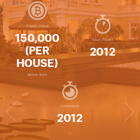
Project Value
150,000
Start Project
(PER
2012
HOUSE)
Million Baht
Completion
2012