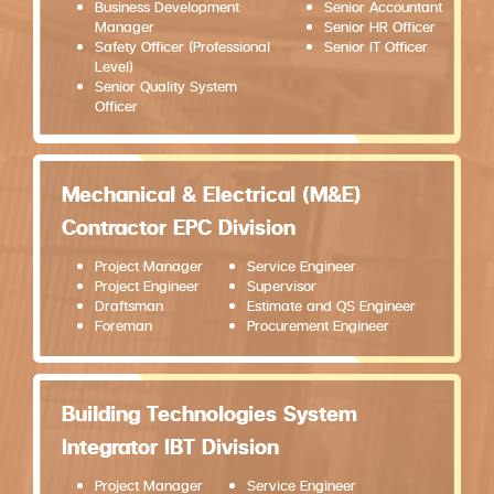
Business Development
Senior Accountant
Manager
Senior HR Officer
Safety Officer (Professional
Senior IT Officer
Level)
Senior Quality System
Officer
Mechanical & Electrical (M&E)
Contractor EPC Division
Project Manager
Service Engineer
Project Engineer
Supervisor
Draftsman
Estimate and QS Engineer
Foreman
Procurement Engineer
Building Technologies System
Integrator IBT Division
Project Manager
Service Engineer