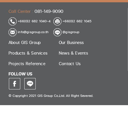
Call Center :
081-149-9090
+66(0)2 682 1040-4
+66(0)2 682 1045
info@gisgroup.co.th
@gisgroup
About GIS Group
Our Business
Products & Services
News & Events
Projects Reference
Contact Us
FOLLOW US
© Copyright 2021 GIS Group Co.,Ltd. All Right Severed.