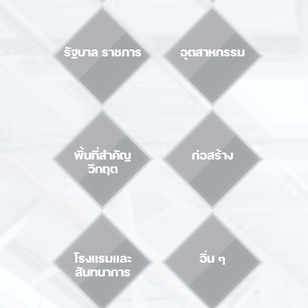
รัฐบาล ราชการ
อุตสาหกรรม
พื้นที่สำคัญ
ก่อสร้าง
วิกฤต
โรงแรมและ
อื่น ๆ
สันทนาการ