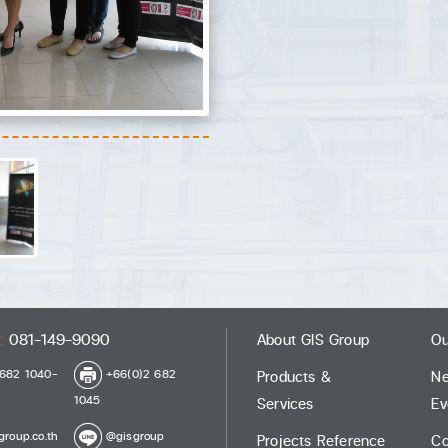
:
081-149-9090
About GIS Group
Ou
682 1040-
+66(0)2 682
Products &
N
1045
Services
Ev
roup.co.th
@gisgroup
Projects Reference
Co