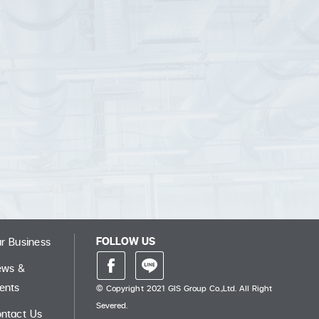
FOLLOW US
r Business
ews &
ents
© Copyright 2021 GIS Group Co.,Ltd. All Right
Severed.
ntact Us