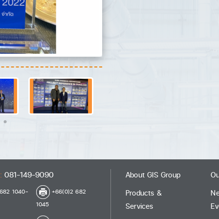
:
081-149-9090
About GIS Group
Ou
682 1040-
+66(0)2 682
Products &
N
1045
Services
Ev