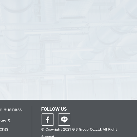
FOLLOW US
r Business
ews &
ents
© Copyright 2021 GIS Group Co.,Ltd. All Right
Severed.